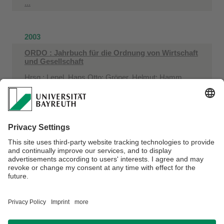
...
2003
ORDO : Jahrbuch für die Ordnung von Wirtschaft
und Gesellschaft
Hrsg.: Lenel, Hans Otto; Gröner, Helmut; Hamm,
Walter; Heuss, Ernst; Hoppmann, Erich; Kerber,
Wolfgang; Leschke, Martin; Mestmäcker, Ernst-
Joachim; Möschel, Wernhard; Molsberger, Josef;
Oberender, Peter; Sally, Razeen; Schüller, Alfred;
Vanberg, Viktor; Watrin, Christian; Willgerodt, Hans
ORDO : Jahrbuch für die Ordnung von Wirtschaft und
Gesellschaft
2003
Verantwortlich für die Redaktion:
Felix Schlieszus